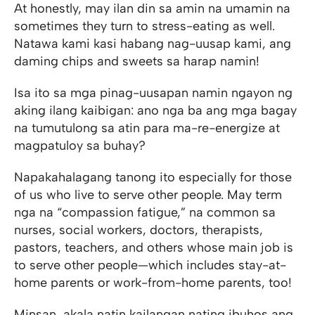
At honestly, may ilan din sa amin na umamin na
sometimes they turn to stress-eating as well.
Natawa kami kasi habang nag-uusap kami, ang
daming chips and sweets sa harap namin!
Isa ito sa mga pinag-uusapan namin ngayon ng
aking ilang kaibigan: ano nga ba ang mga bagay
na tumutulong sa atin para ma-re-energize at
magpatuloy sa buhay?
Napakahalagang tanong ito especially for those
of us who live to serve other people. May term
nga na “compassion fatigue,” na common sa
nurses, social workers, doctors, therapists,
pastors, teachers, and others whose main job is
to serve other people—which includes stay-at-
home parents or work-from-home parents, too!
Minsan, akala natin kailangan nating ibuhos ang