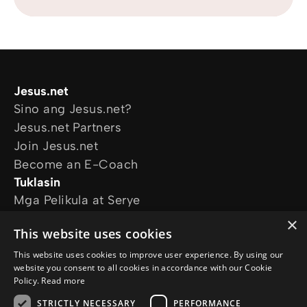
Jesus.net
Sino ang Jesus.net?
Jesus.net Partners
Join Jesus.net
Become an E-Coach
Tuklasin
Mga Pelikula at Serye
Online Courses
×
This website uses cookies
Magtanong
Mga Katanungan
This website uses cookies to improve user experience. By using our
website you consent to all cookies in accordance with our Cookie
Sundan kami
Policy.
Read more
STRICTLY NECESSARY
PERFORMANCE