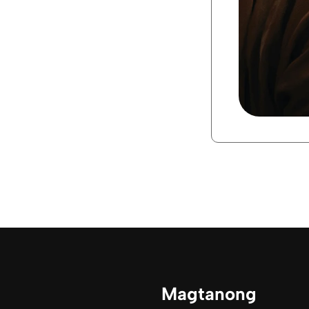
n
Magtanong