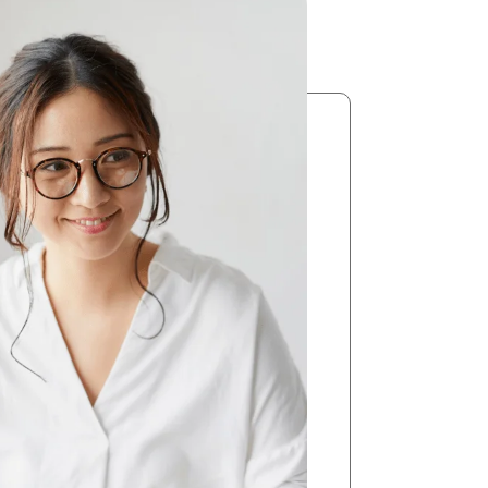
KO
Korean
MG
Malagas
MM
Burmes
NL
Dutch
NL
Flemish
NO
Norwegi
PT
Portugue
RO
Romania
RU
Russian
SV
Swedish
TA
Tamil
TH
Thai
TL
Tagalog
TL
Taglish
TR
Turkish
UK
Ukrainia
UR
Urdu