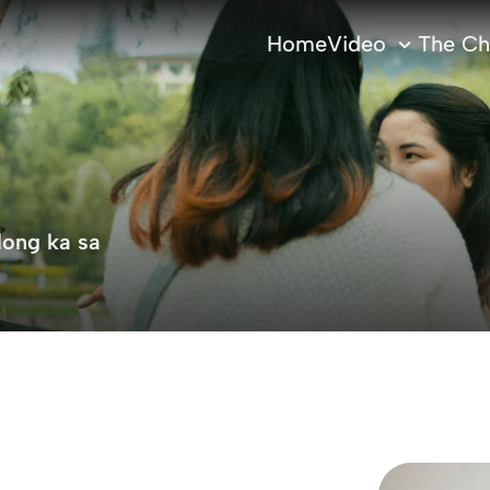
Home
Video
The Ch
long ka sa