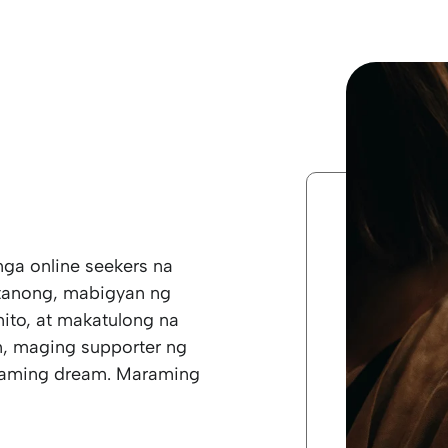
mga online seekers na
tanong, mabigyan ng
to, at makatulong na
, maging supporter ng
g aming dream. Maraming