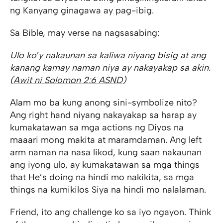
ng Kanyang ginagawa ay pag-ibig.
Sa Bible, may verse na nagsasabing:
Ulo koʼy nakaunan sa kaliwa niyang bisig at ang
kanang kamay naman niya ay nakayakap sa akin.
(
Awit ni Solomon 2:6 ASND
)
Alam mo ba kung anong sini-symbolize nito?
Ang right hand niyang nakayakap sa harap ay
kumakatawan sa mga actions ng Diyos na
maaari mong makita at maramdaman. Ang left
arm naman na nasa likod, kung saan nakaunan
ang iyong ulo, ay kumakatawan sa mga things
that He’s doing na hindi mo nakikita, sa mga
things na kumikilos Siya na hindi mo nalalaman.
Friend, ito ang challenge ko sa iyo ngayon. Think