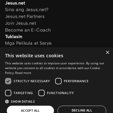
Jesus.net
Sino ang Jesus.net?
Jesus.net Partners
Join Jesus.net
Become an E-Coach
Tuklasin
Mga Pelikula at Serye
Online Courses
×
This website uses cookies
Magtanong
Mga Katanungan
This website uses cookies to improve user experience. By using our
website you consent to all cookies in accordance with our Cookie
Sundan kami
Policy.
Read more
STRICTLY NECESSARY
PERFORMANCE
TARGETING
FUNCTIONALITY
SHOW DETAILS
© Copyright 2026 ph.Jesus.net
Privacy Policy
Cookie Policy
DECLINE ALL
ACCEPT ALL
a
WebNL
site