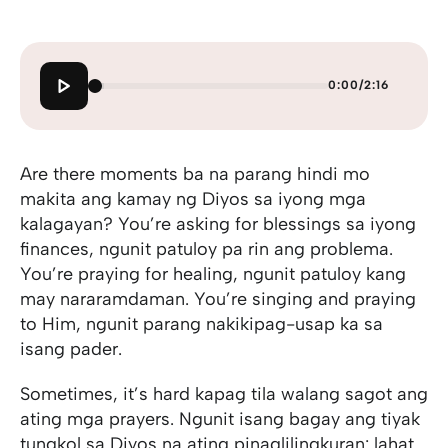
0:00
/
2:16
Are there moments ba na parang hindi mo
makita ang kamay ng Diyos sa iyong mga
kalagayan? You’re asking for blessings sa iyong
finances, ngunit patuloy pa rin ang problema.
You’re praying for healing, ngunit patuloy kang
may nararamdaman. You’re singing and praying
to Him, ngunit parang nakikipag-usap ka sa
isang pader.
Sometimes, it’s hard kapag tila walang sagot ang
ating mga prayers. Ngunit isang bagay ang tiyak
tungkol sa Diyos na ating pinaglilingkuran: lahat