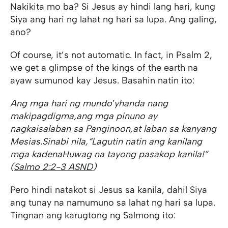
Nakikita mo ba? Si Jesus ay hindi lang hari, kung
Siya ang hari ng lahat ng hari sa lupa. Ang galing,
ano?
Of course, it’s not automatic. In fact, in Psalm 2,
we get a glimpse of the kings of the earth na
ayaw sumunod kay Jesus. Basahin natin ito:
Ang mga hari ng mundoʼy
handa nang
makipagdigma,
ang mga pinuno ay
nagkaisa
laban sa Panginoon,
at laban sa kanyang
Mesias.
Sinabi nila,
“Lagutin natin ang kanilang
mga kadena
Huwag na tayong pasakop kanila!”
(
Salmo 2:2-3 ASND
)
Pero hindi natakot si Jesus sa kanila, dahil Siya
ang tunay na namumuno sa lahat ng hari sa lupa.
Tingnan ang karugtong ng Salmong ito: