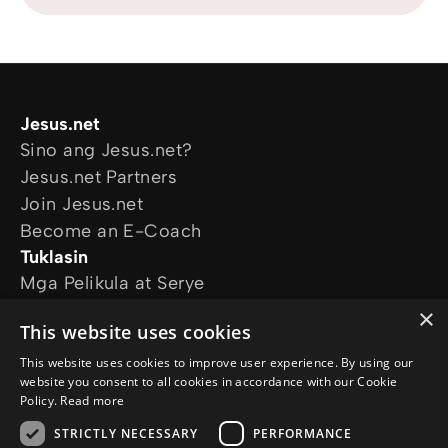
Jesus.net
Sino ang Jesus.net?
Jesus.net Partners
Join Jesus.net
Become an E-Coach
Tuklasin
Mga Pelikula at Serye
Online Courses
×
This website uses cookies
Magtanong
Mga Katanungan
This website uses cookies to improve user experience. By using our
website you consent to all cookies in accordance with our Cookie
Sundan kami
Policy.
Read more
STRICTLY NECESSARY
PERFORMANCE