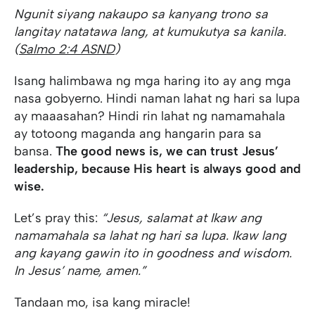
Ngunit siyang nakaupo sa kanyang trono sa
langit
ay natatawa lang, at kumukutya sa kanila.
(
Salmo 2:4 ASND
)
Isang halimbawa ng mga haring ito ay ang mga
nasa gobyerno. Hindi naman lahat ng hari sa lupa
ay maaasahan? Hindi rin lahat ng namamahala
ay totoong maganda ang hangarin para sa
bansa.
The good news is, we can trust Jesus’
leadership, because His heart is always good and
wise.
Let’s pray this:
“Jesus, salamat at Ikaw ang
namamahala sa lahat ng hari sa lupa. Ikaw lang
ang kayang gawin ito in goodness and wisdom.
In Jesus’ name, amen.”
Tandaan mo, isa kang miracle!