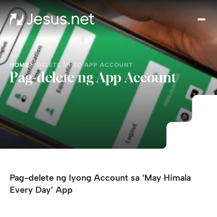
Hom
Vide
Th
Cho
HOME
DELETE MHED APP ACCOUNT
Hima
Pag-delete ng App Account
Eve
Da
Cont
Pag-delete ng Iyong Account sa ‘May Himala
Every Day’ App